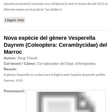
Aquesta presentació resumeix una col·laboració amb el museu des del 2013 en
diferents etapes en el projecte “Les abelles si
Llegeix més
sobre Del Jardí Botànic a l’MCNB, tots els passos d’una
col·lecció barcelonina d’abelles
Nova espècie del gènere Vesperella
Dayrem (Coleoptera: Cerambycidae) del
Marroc
Autors:
Sergi Trócoli
Col·lecció / Càrrec:
Col·laborador del Dept. d'Artròpodes
Resum:
El gènere
Vesperella
es va descriure d'Algèria amb l'espècie
Vesperella pallida
Dayrem, 1933.
Presentació: