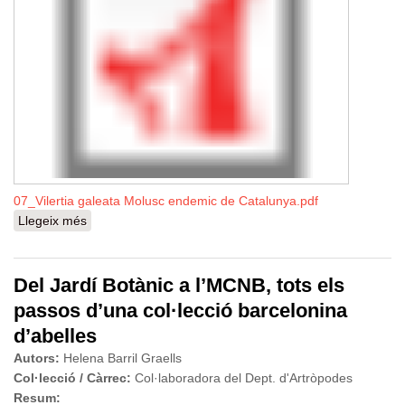
07_Vilertia galeata Molusc endemic de Catalunya.pdf
Llegeix més
sobre Vilertia galeata, un nou mol·lusc estigobi
endèmic de Catalunya
Del Jardí Botànic a l’MCNB, tots els
passos d’una col·lecció barcelonina
d’abelles
Autors:
Helena Barril Graells
Col·lecció / Càrrec:
Col·laboradora del Dept. d'Artròpodes
Resum: