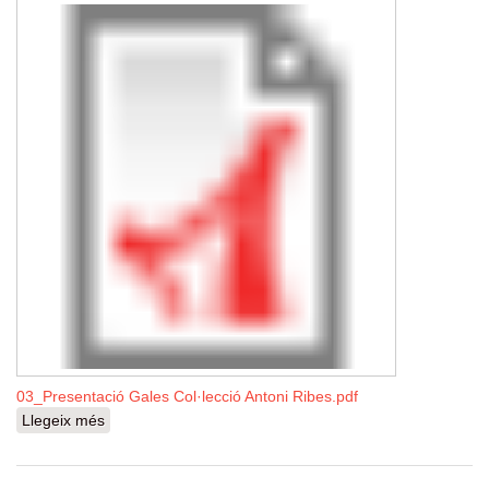
03_Presentació Gales Col·lecció Antoni Ribes.pdf
Llegeix més
sobre Gales i organismes cecidògens de Ponent de la
col·lecció Antoni Ribes