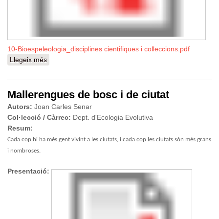
10-Bioespeleologia_disciplines cientifiques i colleccions.pdf
Llegeix més
sobre L’espeleologia com a àmbit de connexió entre
disciplines científiques i col·leccions
Mallerengues de bosc i de ciutat
Autors:
Joan Carles Senar
Col·lecció / Càrrec:
Dept. d'Ecologia Evolutiva
Resum:
Cada cop hi ha més gent vivint a les ciutats, i cada cop les ciutats són més grans
i nombroses.
Presentació: