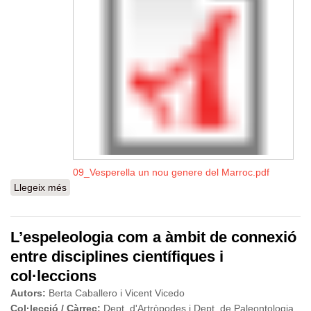
09_Vesperella un nou genere del Marroc.pdf
Llegeix més
sobre Nova espècie del gènere Vesperella Dayrem
(Coleoptera: Cerambycidae) del Marroc
L’espeleologia com a àmbit de connexió
entre disciplines científiques i
col·leccions
Autors:
Berta Caballero i Vicent Vicedo
Col·lecció / Càrrec:
Dept. d'Artròpodes i Dept. de Paleontologia