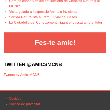
Com es conserven les col·leccions de Ciències Naturals al
MCNB?
Visita guiada a l’exposició Animals Invisibles
Sortida Naturalista al Parc Fluvial del Besòs
La Ciutadella del Coneixement: lligant el passat amb el futur
Fes-te amic!
TWITTER @AMICSMCNB
Tweets by AmicsMCNB
Cookies
Política de privacitat