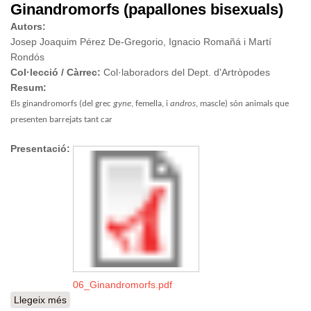
Ginandromorfs (papallones bisexuals)
Autors:
Josep Joaquim Pérez De-Gregorio, Ignacio Romañá i Martí
Rondós
Col·lecció / Càrrec:
Col·laboradors del Dept. d'Artròpodes
Resum:
Els ginandromorfs (del grec
gyne
, femella, i
andros
, mascle) són animals que
presenten barrejats tant car
Presentació:
06_Ginandromorfs.pdf
Llegeix més
sobre Ginandromorfs (papallones bisexuals)