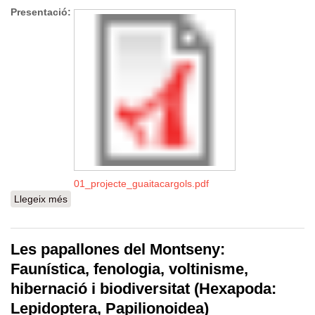
Presentació:
01_projecte_guaitacargols.pdf
Llegeix més
sobre Guaitacargols: apropant els cargols terrestres als
centres de secundària
Les papallones del Montseny:
Faunística, fenologia, voltinisme,
hibernació i biodiversitat (Hexapoda:
Lepidoptera, Papilionoidea)