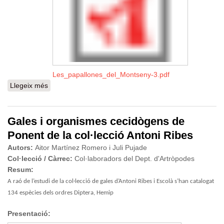
Les_papallones_del_Montseny-3.pdf
Llegeix més
sobre Les papallones del Montseny: Faunística,
fenologia, voltinisme, hibernació i biodiversitat
(Hexapoda: Lepidoptera, Papilionoidea)
Gales i organismes cecidògens de
Ponent de la col·lecció Antoni Ribes
Autors:
Aitor Martínez Romero i Juli Pujade
Col·lecció / Càrrec:
Col·laboradors del Dept. d'Artròpodes
Resum:
A raó de l’estudi de la col·lecció de gales d’Antoni Ribes i Escolà s’han catalogat
134 espècies dels ordres Diptera, Hemip
Presentació: