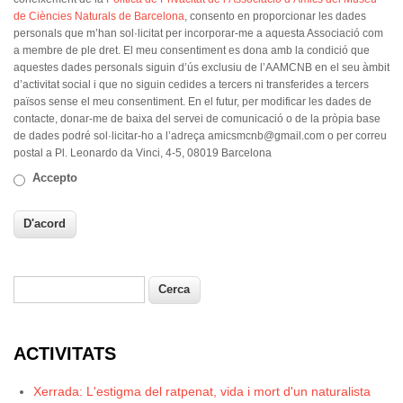
de Ciències Naturals de Barcelona
, consento en proporcionar les dades
personals que m’han sol·licitat per incorporar-me a aquesta Associació com
a membre de ple dret. El meu consentiment es dona amb la condició que
aquestes dades personals siguin d’ús exclusiu de l’AAMCNB en el seu àmbit
d’activitat social i que no siguin cedides a tercers ni transferides a tercers
països sense el meu consentiment. En el futur, per modificar les dades de
contacte, donar-me de baixa del servei de comunicació o de la pròpia base
de dades podré sol·licitar-ho a l’adreça amicsmcnb@gmail.com o per correu
postal a Pl. Leonardo da Vinci, 4-5, 08019 Barcelona
Accepto
Cerca
Formulari de cerca
ACTIVITATS
Xerrada: L'estigma del ratpenat, vida i mort d'un naturalista