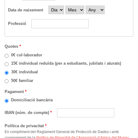
Dia
Mes
Any
Data de naixement
Professió
Quotes
*
0€ col·laborador
15€ individual reduïda (per a estudiants, jubilats i aturats)
30€ individual
50€ familiar
Pagament
*
Domiciliació bancària
IBAN (núm. de compte)
*
Política de privacitat
*
En compliment del Reglament General de Protecció de Dades i amb
coneixement de la
Política de Privacitat de l’Associació d’Amics del Museu