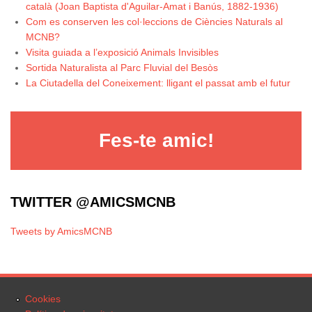
català (Joan Baptista d'Aguilar-Amat i Banús, 1882-1936)
Com es conserven les col·leccions de Ciències Naturals al
MCNB?
Visita guiada a l’exposició Animals Invisibles
Sortida Naturalista al Parc Fluvial del Besòs
La Ciutadella del Coneixement: lligant el passat amb el futur
Fes-te amic!
TWITTER @AMICSMCNB
Tweets by AmicsMCNB
Cookies