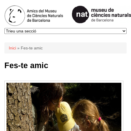
Esteu aquí
Inici
» Fes-te amic
Fes-te amic