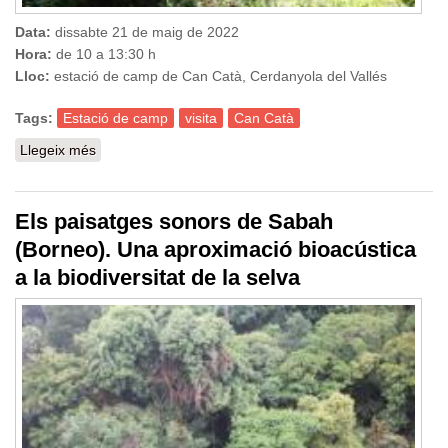
Data:
dissabte 21 de maig de 2022
Hora:
de 10 a 13:30 h
Lloc:
estació de camp de Can Catà, Cerdanyola del Vallés
Tags:
Estació de camp
visita
Can Catà
Llegeix més
sobre Visita a l'Estació de Camp de Can Catà
Els paisatges sonors de Sabah
(Borneo). Una aproximació bioacústica
a la biodiversitat de la selva