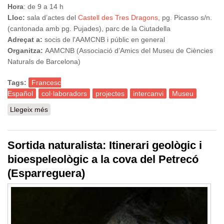
Hora
: de 9 a 14 h
Lloc:
sala d’actes del
Castell des Tres Dragons
, pg. Picasso s/n.
(cantonada amb pg. Pujades), parc de la Ciutadella
Adreçat a:
socis de l'AAMCNB i públic en general
Organitza:
AAMCNB (Associació d’Amics del Museu de Ciències
Naturals de Barcelona)
Tags:
Francesc
Español
col·laboradors
projectes
intercanvi
Museu
Llegeix més
sobre X Trobada Francesc Español
Sortida naturalista: Itinerari geològic i
bioespeleològic a la cova del Petrecó
(Esparreguera)