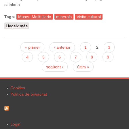
catalana.
Tags:
Museu Mollfulleda
minerals
Visita cultural
Llegeix més
sobre Visita cultural: La col·lecció de minerals del
Museu Mollfulleda
Pàgines
« primer
‹ anterior
1
2
3
4
5
6
7
8
9
següent ›
últim »
Cookies
Política de privacitat
Login