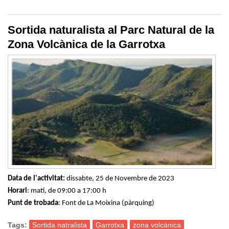
bioespeleològic a la cova del Petrecó (Esparreguera)
Sortida naturalista al Parc Natural de la
Zona Volcànica de la Garrotxa
Data de
l'activitat:
dissabte, 25 de Novembre de 2023
Horari
: matí, de 09:00 a 17:00 h
Punt de trobada
: Font de La Moixina (pàrquing)
Tags:
Sortida natralista
Garrotxa
zona volcànica