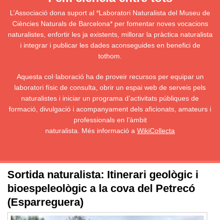
L’Associació dona suport al *Laboratori Naturalista del Museu de
Ciències Naturals de Barcelona* per fomentar noves vocacions
naturalistes, enfortir les ja existents, millorar la pràctica naturalista
i integrar i publicar les dades aconseguides en benefici de
tothom.
Aquesta col·laboració ha de proveir recursos per equipar un
laboratori físic de consulta, obrir un espai web de serveis pels
naturalistes i iniciar un programa d’activitats públiques de
formació, divulgació i acompanyament dels aficionats, amateurs i
professionals en l’àmbit
naturalista. Més informació a
WikiCollecta
Sortida naturalista: Itinerari geològic i
bioespeleològic a la cova del Petrecó
(Esparreguera)