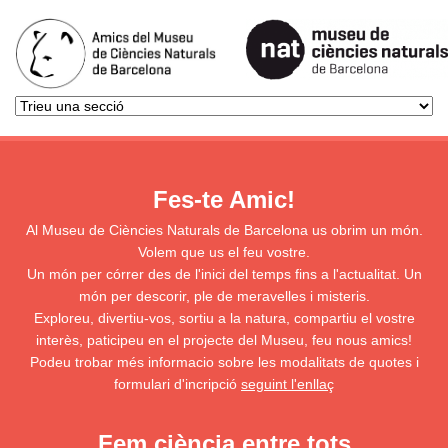
Fes-te Amic!
Al Museu de Ciències Naturals de Barcelona us obrim un món.
Volem que us el feu vostre.
Un món per córrer des de l'inici del temps fins a l'actualitat. Un
món per descorir, ple de meravelles i misteris.
Exploreu, divertiu-vos, sortiu a la natura, compartiu el vostre
interès, paticipeu en el projecte del Museu, feu nous amics!
Podeu trobar més informacio sobre les modalitats de quotes i
formulari d'incripció
seguint l'enllaç
Fem ciència entre tots