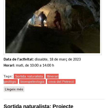
Data de l'activitat:
dissabte, 18 de març de 2023
Horari
: matí, de 10:00 a 14:00 h
Tags:
Sortida naturalista
Itinerari
geològic
bioespeleologia
cova del Petrecó
Llegeix més
sobre Sortida naturalista: Itinerari geològic i
bioespeleològic a la cova del Petrecó (Esparreguera)
Sortida naturalista: Projecte