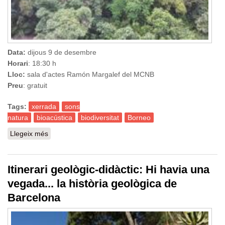
Data:
dijous 9 de desembre
Horari
: 18:30 h
Lloc:
sala d'actes Ramón Margalef del MCNB
Preu
: gratuit
Tags:
xerrada
sons
natura
bioacústica
biodiversitat
Borneo
Llegeix més
sobre Els paisatges sonors de Sabah (Borneo). Una
aproximació bioacústica a la biodiversitat de la selva
Itinerari geològic-didàctic: Hi havia una
vegada... la història geològica de
Barcelona