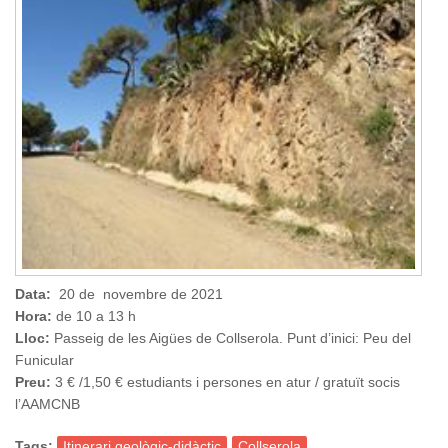
Data:
20 de novembre de 2021
Hora:
de 10 a 13 h
Lloc:
Passeig de les Aigües de Collserola. Punt d’inici: Peu del
Funicular
Preu:
3 € /1,50 € estudiants i persones en atur / gratuït socis
l’AAMCNB
Tags:
Itinerari geològic-didàctic
Collserola