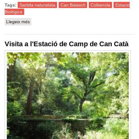
Tags:
Sartida naturalista
Can Balasch
Collserola
Estació
Biológica
Llegeix més
sobre Sortida naturalista: Projecte Biodiversitat Insecta
Collserola
Visita a l'Estació de Camp de Can Catà