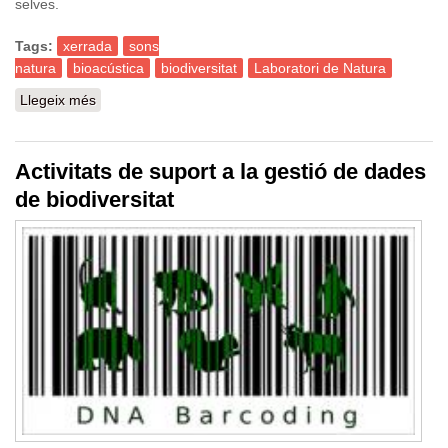
selves.
Tags:
xerrada
sons
natura
bioacústica
biodiversitat
Laboratori de Natura
Llegeix més
sobre Els paisatges sonors de Sabah (Borneo). Una
aproximació bioacústica a la biodiversitat de la selva
Activitats de suport a la gestió de dades
de biodiversitat