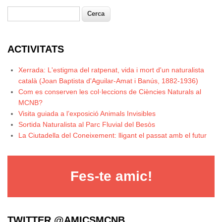
Cerca
Formulari de cerca
ACTIVITATS
Xerrada: L'estigma del ratpenat, vida i mort d'un naturalista
català (Joan Baptista d'Aguilar-Amat i Banús, 1882-1936)
Com es conserven les col·leccions de Ciències Naturals al
MCNB?
Visita guiada a l’exposició Animals Invisibles
Sortida Naturalista al Parc Fluvial del Besòs
La Ciutadella del Coneixement: lligant el passat amb el futur
Fes-te amic!
TWITTER @AMICSMCNB