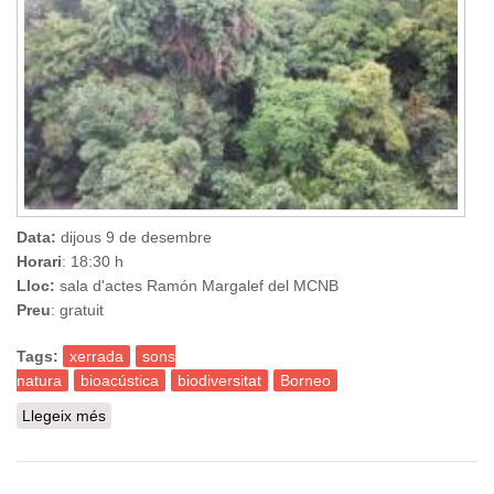
Data:
dijous 9 de desembre
Horari
: 18:30 h
Lloc:
sala d'actes Ramón Margalef del MCNB
Preu
: gratuit
Tags:
xerrada
sons
natura
bioacústica
biodiversitat
Borneo
Llegeix més
sobre Els paisatges sonors de Sabah (Borneo). Una
aproximació bioacústica a la biodiversitat de la selva