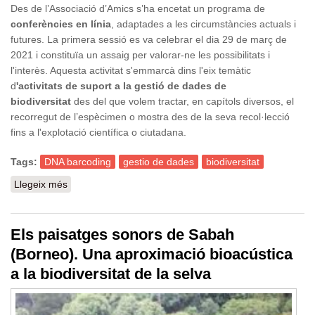
Des de l’Associació d’Amics s’ha encetat un programa de
conferències en línia
, adaptades a les circumstàncies actuals i
futures. La primera sessió es va celebrar el dia 29 de març de
2021 i constituïa un assaig per valorar-ne les possibilitats i
l'interès. Aquesta activitat s'emmarcà dins l'eix temàtic
d
'activitats de suport a la gestió de dades de
biodiversitat
des del que volem tractar, en capítols diversos, el
recorregut de l’espècimen o mostra des de la seva recol·lecció
fins a l'explotació científica o ciutadana.
Tags:
DNA barcoding
gestio de dades
biodiversitat
Llegeix més
sobre Activitats de suport a la gestió de dades de
biodiversitat
Els paisatges sonors de Sabah
(Borneo). Una aproximació bioacústica
a la biodiversitat de la selva