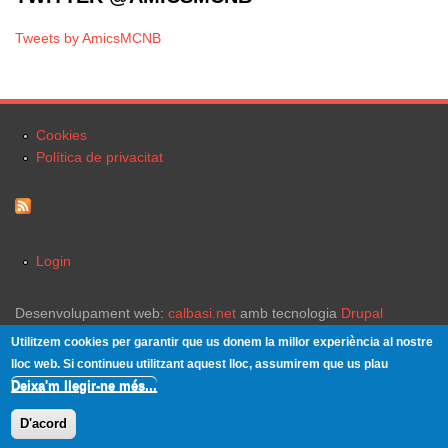
Tweets by AmicsMCNB
Cookies
Política de privacitat
Login
Desenvolupament web:
calbasi.net
amb tecnologia
Drupal
Utilitzem cookies per garantir que us donem la millor experiència al nostre
lloc web. Si continueu utilitzant aquest lloc, assumirem que us plau
Deixa'm llegir-ne més...
Drets de còpia © 2026,
. Theme by
Devsaran
.
D'acord