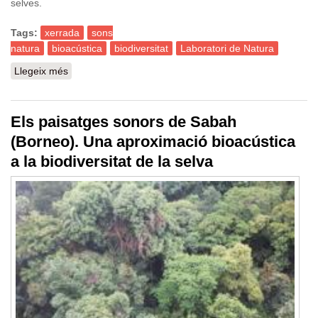
selves.
Tags:
xerrada
sons
natura
bioacústica
biodiversitat
Laboratori de Natura
Llegeix més
sobre Els paisatges sonors de Sabah (Borneo). Una
aproximació bioacústica a la biodiversitat de la selva
Els paisatges sonors de Sabah
(Borneo). Una aproximació bioacústica
a la biodiversitat de la selva