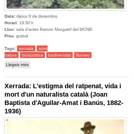
Data:
dijous 9 de desembre
Horari
: 18:30 h
Lloc:
sala d'actes Ramón Margalef del MCNB
Preu
: gratuit
Tags:
xerrada
sons
natura
bioacústica
biodiversitat
Borneo
Llegeix més
sobre Els paisatges sonors de Sabah (Borneo). Una
aproximació bioacústica a la biodiversitat de la selva
Xerrada: L'estigma del ratpenat, vida i
mort d'un naturalista català (Joan
Baptista d'Aguilar-Amat i Banús, 1882-
1936)