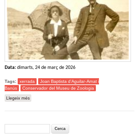
Data:
dimarts, 24 de març de 2026
Tags:
xerrada
Joan Baptista d’Aguilar-Amat i
Banús
Conservador del Museu de Zoologia
Llegeix més
sobre Xerrada: L'estigma del ratpenat, vida i mort d'un
naturalista català (Joan Baptista d'Aguilar-Amat i
Banús, 1882-1936)
Cerca
Formulari de cerca