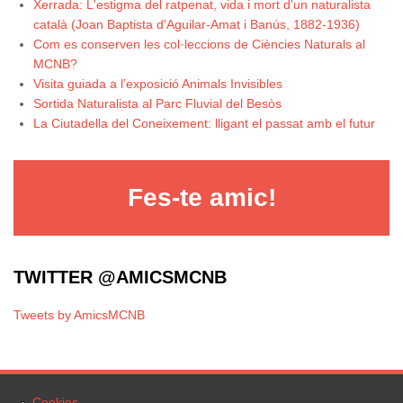
Xerrada: L'estigma del ratpenat, vida i mort d'un naturalista
català (Joan Baptista d'Aguilar-Amat i Banús, 1882-1936)
Com es conserven les col·leccions de Ciències Naturals al
MCNB?
Visita guiada a l’exposició Animals Invisibles
Sortida Naturalista al Parc Fluvial del Besòs
La Ciutadella del Coneixement: lligant el passat amb el futur
Fes-te amic!
TWITTER @AMICSMCNB
Tweets by AmicsMCNB
Cookies