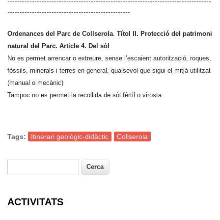
-----------------------------------------------------------------------------------
--------------------------------------------------
Ordenances del Parc de Collserola
.
Títol II. Protecció del patrimoni
natural del Parc. Article 4. Del sòl
No es permet arrencar o extreure, sense l’escaient autorització, roques,
fòssils, minerals i terres en general, qualsevol que sigui el mitjà utilitzat
(manual o mecànic)
Tampoc no es permet la recollida de sòl fèrtil o virosta
Tags:
Itinerari geològic-didàctic
Collserola
Cerca
Formulari de cerca
ACTIVITATS