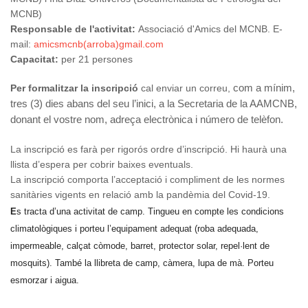
MCNB)
Responsable de l'activitat:
Associació d'Amics del MCNB. E-
mail:
amicsmcnb(arroba)gmail.com
Capacitat:
per 21 persones
Per formalitzar la inscripció
cal enviar un correu,
com a mínim,
tres (3) dies abans del seu l’inici, a la Secretaria de la AAMCNB,
donant el vostre nom, adreça electrònica i número de telèfon.
La inscripció es farà per rigorós ordre d’inscripció. Hi haurà una
llista d’espera per cobrir baixes eventuals.
La inscripció comporta l’acceptació i compliment de les normes
sanitàries vigents en relació amb la pandèmia del Covid-19.
E
s tracta d’una activitat de camp. Tingueu en compte les condicions
climatològiques i porteu l’equipament adequat (roba adequada,
impermeable, calçat còmode, barret, protector solar, repel·lent de
mosquits). També la llibreta de camp, càmera, lupa de mà. Porteu
esmorzar i aigua.