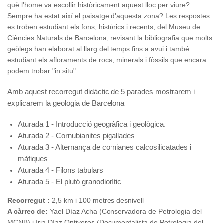
què l'home va escollir històricament aquest lloc per viure?
Sempre ha estat així el paisatge d'aquesta zona? Les respostes
es troben estudiant els fons, històrics i recents, del Museu de
Ciències Naturals de Barcelona, revisant la bibliografia que molts
geòlegs han elaborat al llarg del temps fins a avui i també
estudiant els afloraments de roca, minerals i fòssils que encara
podem trobar "in situ".
Amb aquest recorregut didàctic de 5 parades mostrarem i
explicarem la geologia de Barcelona
Aturada 1 - Introducció geogràfica i geològica.
Aturada 2 - Cornubianites pigallades
Aturada 3 - Alternança de cornianes calcosilicatades i
màfiques
Aturada 4 - Filons tabulars
Aturada 5 - El plutó granodiorític
Recorregut :
2,5 km i 100 metres desnivell
A càrrec de:
Yael Díaz Acha (Conservadora de Petrologia del
MCNB) i Iria Díaz Ontiveros (Documentalista de Petrologia del