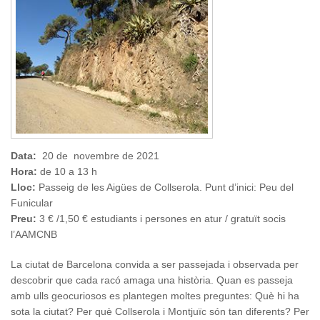
Data:
20 de novembre de 2021
Hora:
de 10 a 13 h
Lloc:
Passeig de les Aigües de Collserola. Punt d’inici: Peu del
Funicular
Preu:
3 € /1,50 € estudiants i persones en atur / gratuït socis
l’AAMCNB
La ciutat de Barcelona convida a ser passejada i observada per
descobrir que cada racó amaga una història. Quan es passeja
amb ulls geocuriosos es plantegen moltes preguntes: Què hi ha
sota la ciutat? Per què Collserola i Montjuïc són tan diferents? Per