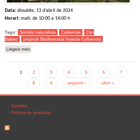
Data:
dissabte, 13 d’abril de 2024
Horari
: matí, de 10:00 a 14:00 h
Tags:
Sortida naturalista
Collserola
Can
Balasc
projecte Biodiversitat Insecta Collserola
Llegeix més
sobre Sortida naturalista: Projecte Biodiversitat Insecta
Collserola
Pàgines
1
2
3
4
5
6
7
8
9
següent ›
últim »
Cookies
Política de privacitat