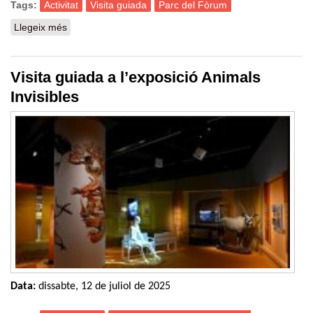
Tags:
Activitat
Visita guiada
Parc del Fòrum
Llegeix més
sobre Com es conserven les col·leccions de Ciències
Naturals al MCNB?
Visita guiada a l’exposició Animals
Invisibles
Data:
dissabte, 12 de juliol de 2025