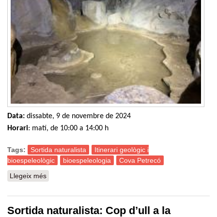
Data:
dissabte, 9 de novembre de 2024
Horari
: matí, de 10:00 a 14:00 h
Tags:
Sortida naturalista
Itinerari geològic i
bioespeleològic
bioespeleologia
Cova Petrecó
Llegeix més
sobre Sortida naturalista: Itinerari geològic i
bioespeleològic a la cova del Petrecó (Esparreguera)
Sortida naturalista: Cop d’ull a la