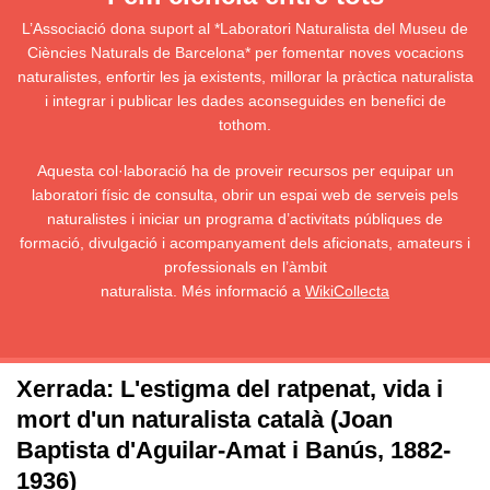
L’Associació dona suport al *Laboratori Naturalista del Museu de
Ciències Naturals de Barcelona* per fomentar noves vocacions
naturalistes, enfortir les ja existents, millorar la pràctica naturalista
i integrar i publicar les dades aconseguides en benefici de
tothom.
Aquesta col·laboració ha de proveir recursos per equipar un
laboratori físic de consulta, obrir un espai web de serveis pels
naturalistes i iniciar un programa d’activitats públiques de
formació, divulgació i acompanyament dels aficionats, amateurs i
professionals en l’àmbit
naturalista. Més informació a
WikiCollecta
Xerrada: L'estigma del ratpenat, vida i
mort d'un naturalista català (Joan
Baptista d'Aguilar-Amat i Banús, 1882-
1936)