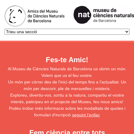
Fes-te Amic!
Al Museu de Ciències Naturals de Barcelona us obrim un món.
Volem que us el feu vostre.
Un món per córrer des de l'inici del temps fins a l'actualitat. Un
món per descorir, ple de meravelles i misteris.
Exploreu, divertiu-vos, sortiu a la natura, compartiu el vostre
interès, paticipeu en el projecte del Museu, feu nous amics!
Podeu trobar més informacio sobre les modalitats de quotes i
formulari d'incripció
seguint l'enllaç
Fem ciència entre tots