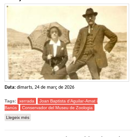
Data:
dimarts, 24 de març de 2026
Tags:
xerrada
Joan Baptista d’Aguilar-Amat i
Banús
Conservador del Museu de Zoologia
Llegeix més
sobre Xerrada: L'estigma del ratpenat, vida i mort d'un
naturalista català (Joan Baptista d'Aguilar-Amat i
Banús, 1882-1936)