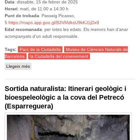
Data
: dissabte, 15 de febrer de 2025
Horari
: matí, de 11:00 a 14:30 h
Punt de trobada
: Passeig Picasso,
5
https://maps.app.goo.gl/B3VMdksU9kKJ1jDx9
Edat recomanada
: per totes les edats. Els menors han d’anar
acompanyats d’un adult responsable.
Tags:
Parc de la Ciutadella
Museu de Ciències Naturals de
Barcelona
la Ciutadella del coneixement
Llegeix més
sobre La Ciutadella del Coneixement: lligant el passat
amb el futur
Sortida naturalista: Itinerari geològic i
bioespeleològic a la cova del Petrecó
(Esparreguera)