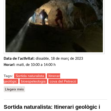
Data de l'activitat:
dissabte, 18 de març de 2023
Horari
: matí, de 10:00 a 14:00 h
Tags:
Sortida naturalista
Itinerari
geològic
bioespeleologia
cova del Petrecó
Llegeix més
sobre Sortida naturalista: Itinerari geològic i
bioespeleològic a la cova del Petrecó (Esparreguera)
Sortida naturalista: Itinerari geològic i