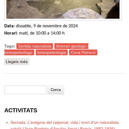
Data:
dissabte, 9 de novembre de 2024
Horari
: matí, de 10:00 a 14:00 h
Tags:
Sortida naturalista
Itinerari geològic i
bioespeleològic
bioespeleologia
Cova Petrecó
Llegeix més
sobre Sortida naturalista: Itinerari geològic i
bioespeleològic a la cova del Petrecó (Esparreguera)
Cerca
Formulari de cerca
ACTIVITATS
Xerrada: L'estigma del ratpenat, vida i mort d'un naturalista
català (Joan Baptista d'Aguilar-Amat i Banús, 1882-1936)