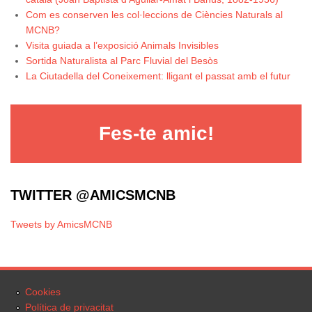
Com es conserven les col·leccions de Ciències Naturals al
MCNB?
Visita guiada a l’exposició Animals Invisibles
Sortida Naturalista al Parc Fluvial del Besòs
La Ciutadella del Coneixement: lligant el passat amb el futur
Fes-te amic!
TWITTER @AMICSMCNB
Tweets by AmicsMCNB
Cookies
Política de privacitat