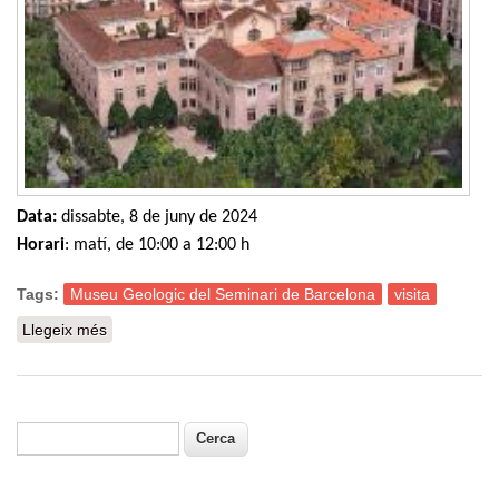
Data:
dissabte, 8 de juny de 2024
Horari
: matí, de 10:00 a 12:00 h
Tags:
Museu Geologic del Seminari de Barcelona
visita
Llegeix més
sobre Visita al Museu Geològic del Seminari de
Barcelona
Cerca
Formulari de cerca