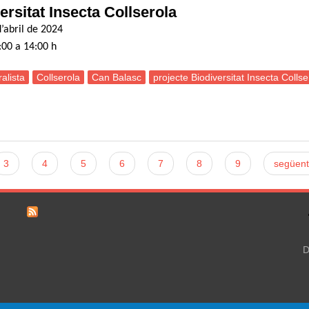
ersitat Insecta Collserola
’abril de 2024
:00 a 14:00 h
alista
Collserola
Can Balasc
projecte Biodiversitat Insecta Collse
ortida naturalista: Projecte Biodiversitat Insecta Collserola
3
4
5
6
7
8
9
següent
D