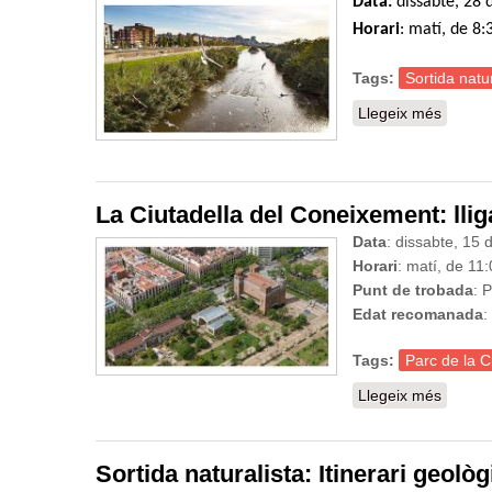
Data:
dissabte, 28 
Horari
: matí, de 8
Tags:
Sortida natur
Llegeix més
sobre S
La Ciutadella del Coneixement: llig
Data
: dissabte, 15 
Horari
: matí, de 11
Punt de trobada
: 
Edat recomanada
:
Tags:
Parc de la C
Llegeix més
sobre L
Sortida naturalista: Itinerari geolò