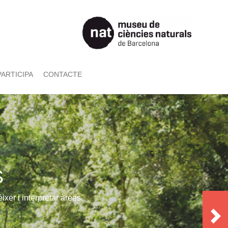
PARTICIPA
CONTACTE
S
xer i interpretar àrees