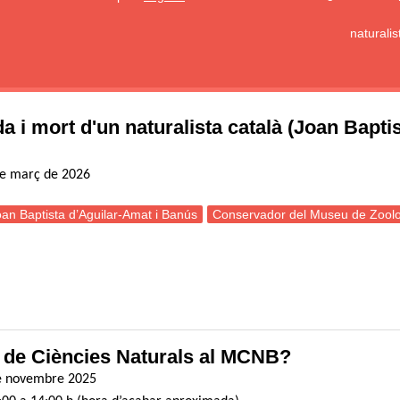
naturali
da i mort d'un naturalista català (Joan Bapt
de març de 2026
an Baptista d’Aguilar-Amat i Banús
Conservador del Museu de Zoolo
errada: L'estigma del ratpenat, vida i mort d'un naturalista català (Jo
 de Ciències Naturals al MCNB?
de novembre 2025