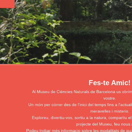
Fes-te Amic!
Al Museu de Ciències Naturals de Barcelona us obri
vostre.
Un món per córrer des de l'inici del temps fins a l'actual
meravelles i misteris.
Exploreu, divertiu-vos, sortiu a la natura, compartiu el
projecte del Museu, feu nous 
Podeu trobar més informacio sobre les modalitats de quot