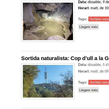
Data:
dissabte, 9 
Horari
: matí, de 10
Tags:
Sortida natur
Llegeix més
sobre S
Sortida naturalista: Cop d’ull a la 
Data:
dissabte, 5 d
Horari
: matí, de 09
Tags:
Sortida natur
Llegeix més
sobre S