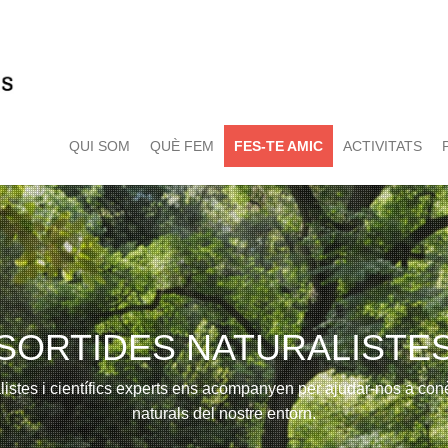
QUI SOM
QUÈ FEM
FES-TE AMIC
ACTIVITATS
SORTIDES NATURALISTE
istes i científics experts ens acompanyen per ajudar-nos a conèi
naturals del nostre entorn.