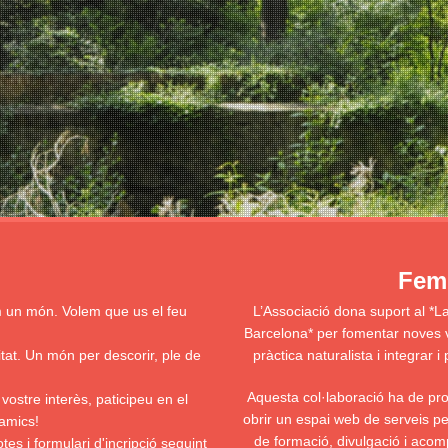
Fem 
m un món. Volem que us el feu
L’Associació dona suport al *L
Barcelona* per fomentar noves voc
itat. Un món per descorir, ple de
pràctica naturalista i integrar
Aquesta col·laboració ha de prov
 vostre interès, paticipeu en el
obrir un espai web de serveis pel
amics!
de formació, divulgació i acom
es i formulari d'incripció
seguint