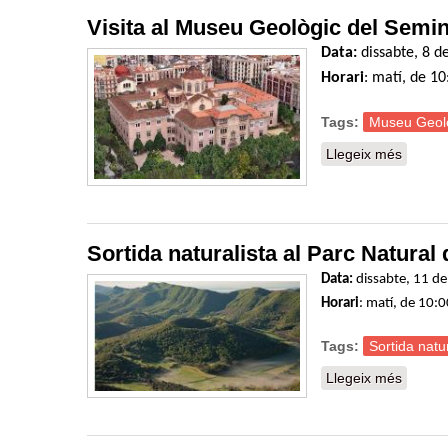
Visita al Museu Geològic del Semi
Data:
dissabte, 8 d
Horari
: matí, de 10
Tags:
Museu Geolo
Llegeix més
sobre V
Sortida naturalista al Parc Natural
Data
:
dissabte, 11 d
Horari
: matí, de 10:
Tags:
Sortida natur
Llegeix més
sobre S