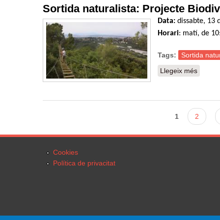
Sortida naturalista: Projecte Biodiv
Data:
dissabte, 13 d
Horari
: matí, de 10
Tags:
Sortida natur
Llegeix més
sobre S
Pàgines
1
2
Cookies
Política de privacitat