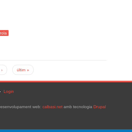
rola
 ›
últim »
Login
esenvolupament web:
calbasi.net
amb tecnologia
Drupal