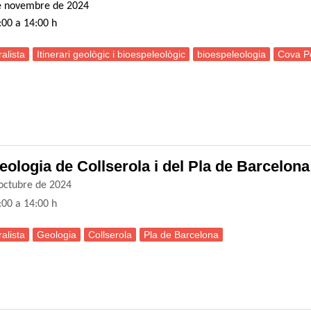
de novembre de 2024
:00 a 14:00 h
alista
Itinerari geològic i bioespeleològic
bioespeleologia
Cova P
ortida naturalista: Itinerari geològic i bioespeleològic a la cova del Pe
Geologia de Collserola i del Pla de Barcelona
’octubre de 2024
:00 a 14:00 h
alista
Geologia
Collserola
Pla de Barcelona
ortida naturalista: Cop d’ull a la Geologia de Collserola i del Pla de Ba