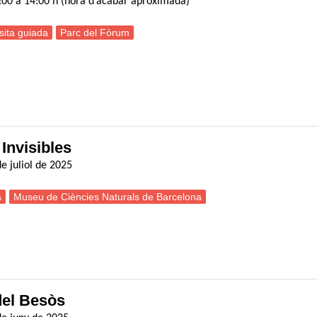
2:00 a 14:00 h (hora d’acabar aproximada)
sita guiada
Parc del Fòrum
Com es conserven les col·leccions de Ciències Naturals al MCNB?
 Invisibles
e juliol de 2025
a
Museu de Ciències Naturals de Barcelona
isita guiada a l’exposició Animals Invisibles
 del Besòs