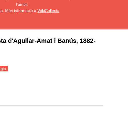
l’àmbit
sta. Més informació a
WikiCollecta
ista d'Aguilar-Amat i Banús, 1882-
gia
an Baptista d'Aguilar-Amat i Banús, 1882-1936)