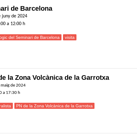
nari de Barcelona
e juny de 2024
:00 a 12:00 h
gic del Seminari de Barcelona
visita
isita al Museu Geològic del Seminari de Barcelona
 de la Zona Volcànica de la Garrotxa
e maig de 2024
00 a 17:30 h
alista
PN de la Zona Volcànica de la Garrotxa
ortida naturalista al Parc Natural de la Zona Volcànica de la Garrotxa