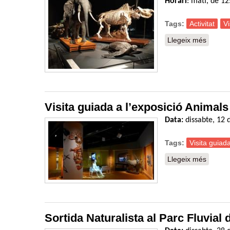
Horari
: matí, de 1
Tags:
Activitat
Vi
Llegeix més
sobre 
Visita guiada a l’exposició Animals
Data:
dissabte, 12 d
Tags:
Visita guiad
Llegeix més
sobre V
Sortida Naturalista al Parc Fluvial