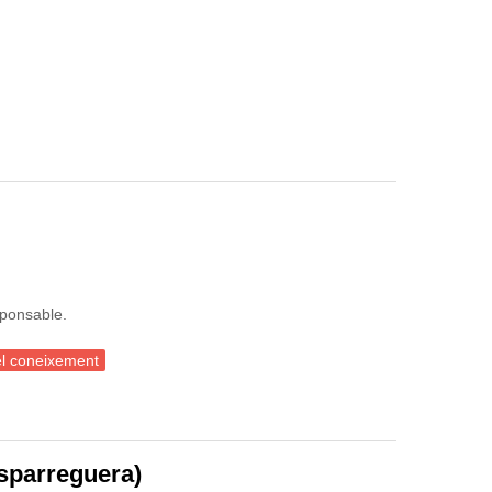
sponsable.
del coneixement
Esparreguera)