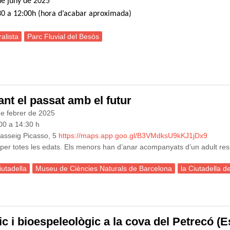
de juny de 2025
:30 a 12:00h (hora d’acabar aproximada)
alista
Parc Fluvial del Besòs
ortida Naturalista al Parc Fluvial del Besòs
ant el passat amb el futur
de febrer de 2025
:00 a 14:30 h
Passeig Picasso, 5
https://maps.app.goo.gl/B3VMdksU9kKJ1jDx9
 per totes les edats. Els menors han d’anar acompanyats d’un adult re
iutadella
Museu de Ciències Naturals de Barcelona
la Ciutadella 
a Ciutadella del Coneixement: lligant el passat amb el futur
gic i bioespeleològic a la cova del Petrecó (