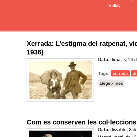
l'enllaç
Xerrada: L'estigma del ratpenat, vi
1936)
Data:
dimarts, 24 
Tags:
xerrada
Jo
Llegeix més
sobre X
Com es conserven les col·leccions
Data:
dissabte, 8 