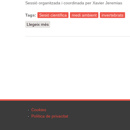
Sessió organitzada i coordinada per Xavier Jeremias
Tags:
Sesió científica
medi ambient
invertebrats
Llegeix més
sobre Activitat: VII Sessió Científica sobre 
Cookies
Política de privacitat