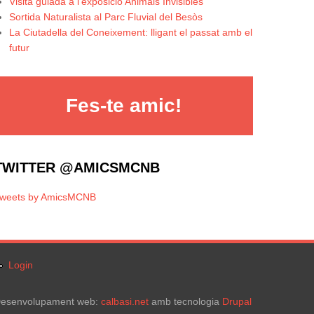
Visita guiada a l’exposició Animals Invisibles
Sortida Naturalista al Parc Fluvial del Besòs
La Ciutadella del Coneixement: lligant el passat amb el
futur
Fes-te amic!
TWITTER @AMICSMCNB
weets by AmicsMCNB
Login
esenvolupament web:
calbasi.net
amb tecnologia
Drupal