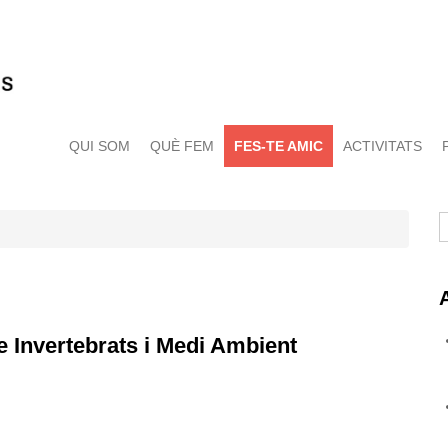
QUI SOM
QUÈ FEM
FES-TE AMIC
ACTIVITATS
C
re Invertebrats i Medi Ambient