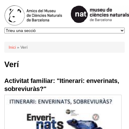
Esteu aquí
Inici
» Verí
Verí
Activitat familiar: "Itinerari: enverinats,
sobreviuràs?"