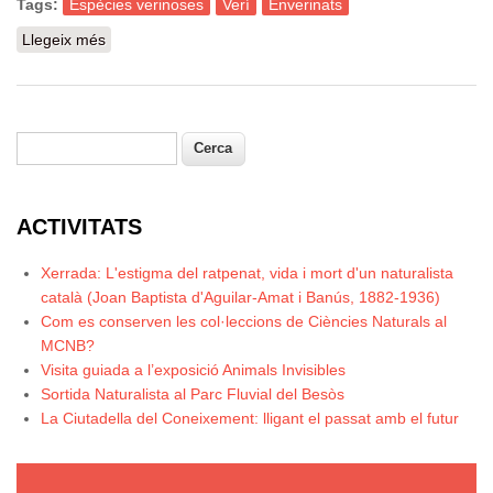
Tags:
Espècies verinoses
Verí
Enverinats
Llegeix més
sobre Activitat familiar: "Itinerari: enverinats,
sobreviuràs?"
Cerca
Formulari de cerca
ACTIVITATS
Xerrada: L'estigma del ratpenat, vida i mort d'un naturalista
català (Joan Baptista d'Aguilar-Amat i Banús, 1882-1936)
Com es conserven les col·leccions de Ciències Naturals al
MCNB?
Visita guiada a l’exposició Animals Invisibles
Sortida Naturalista al Parc Fluvial del Besòs
La Ciutadella del Coneixement: lligant el passat amb el futur