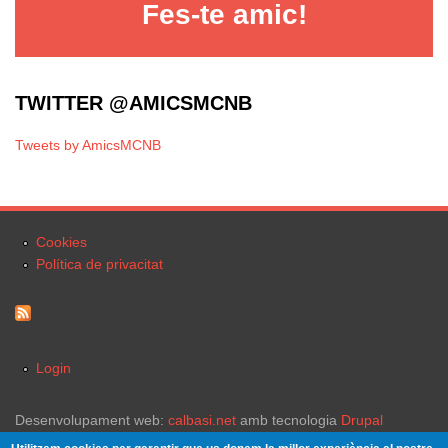
Fes-te amic!
TWITTER @AMICSMCNB
Tweets by AmicsMCNB
Cookies
Política de privacitat
Login
Desenvolupament web:
calbasi.net
amb tecnologia
Drupal