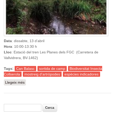
Data
: dissabte, 13 d’abril
Hora
: 10:00-13:30 h
Lloc
: Estació del tren Les Planes dels FGC (Carretera de
Vallvidrera, BV-1462)
Tags:
Can Balasc
sortida de camp
Biodiversitat Insecta
Collserola
mostreig d’artròpodes
espècies indicadores
Llegeix més
sobre Sortida naturalista guiada a Collserola/Estació
Biològica de Can Balasc
Cerca
Formulari de cerca