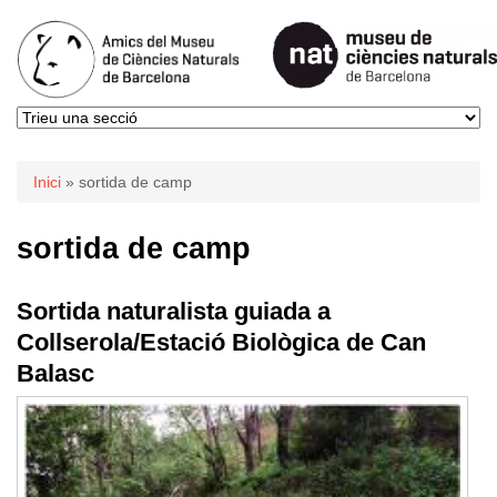
Esteu aquí
Inici
» sortida de camp
sortida de camp
Sortida naturalista guiada a
Collserola/Estació Biològica de Can
Balasc