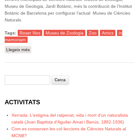
Museu de Geologia, Jardí Botànic, més la contribució de l’Institut
Botànic de Barcelona per configurar l’actual Museu de Ciències
Naturals.
Tags:
Roser Nos
Museu de Zoologia
Zoo
Amics
in
memoriam
Llegeix més
sobre Roser Nos: in memoriam
Cerca
Formulari de cerca
ACTIVITATS
Xerrada: L'estigma del ratpenat, vida i mort d'un naturalista
català (Joan Baptista d'Aguilar-Amat i Banús, 1882-1936)
Com es conserven les col·leccions de Ciències Naturals al
MCNB?