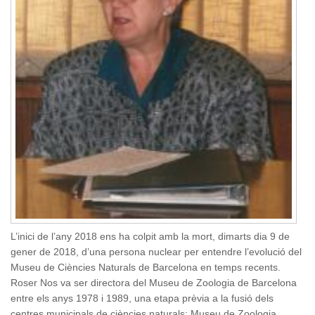
L’inici de l’any 2018 ens ha colpit amb la mort, dimarts dia 9 de
gener de 2018, d’una persona nuclear per entendre l’evolució del
Museu de Ciències Naturals de Barcelona en temps recents.
Roser Nos va ser directora del Museu de Zoologia de Barcelona
entre els anys 1978 i 1989, una etapa prèvia a la fusió dels
centres municipals de ciències naturals: Museu de Zoologia,