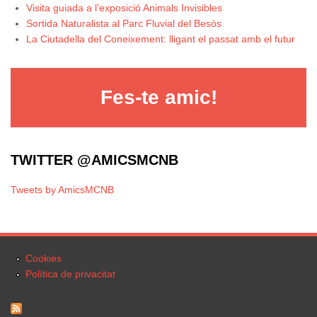
Visita guiada a l’exposició Animals Invisibles
Sortida Naturalista al Parc Fluvial del Besòs
La Ciutadella del Coneixement: lligant el passat amb el futur
Fes-te amic!
TWITTER @AMICSMCNB
Tweets by AmicsMCNB
Cookies
Política de privacitat