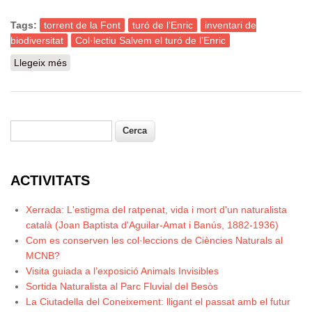
Tags:
torrent de la Font
turó de l’Enric
inventari de
biodiversitat
Col·lectiu Salvem el turó de l’Enric
Llegeix més
sobre Convocatòria de naturalistes voluntaris per
inventariar la biodiversitat al Turó de l’Enric
Cerca
Formulari de cerca
ACTIVITATS
Xerrada: L'estigma del ratpenat, vida i mort d'un naturalista
català (Joan Baptista d'Aguilar-Amat i Banús, 1882-1936)
Com es conserven les col·leccions de Ciències Naturals al
MCNB?
Visita guiada a l’exposició Animals Invisibles
Sortida Naturalista al Parc Fluvial del Besòs
La Ciutadella del Coneixement: lligant el passat amb el futur