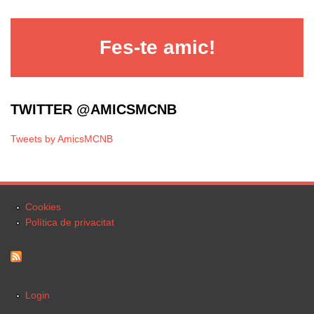
Fes-te amic!
TWITTER @AMICSMCNB
Tweets by AmicsMCNB
Cookies
Política de privacitat
Login