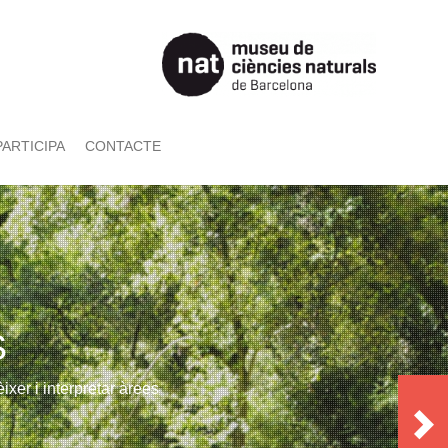
PARTICIPA
CONTACTE
S
xer i interpretar àrees