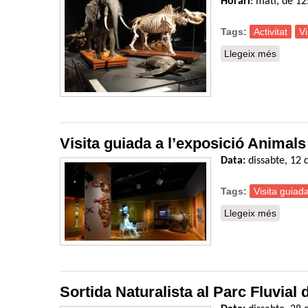
Horari
: matí, de 1
Tags:
Activitat
Vi
Llegeix més
sobre 
Visita guiada a l’exposició Animals
Data:
dissabte, 12 d
Tags:
Visita guiad
Llegeix més
sobre V
Sortida Naturalista al Parc Fluvial