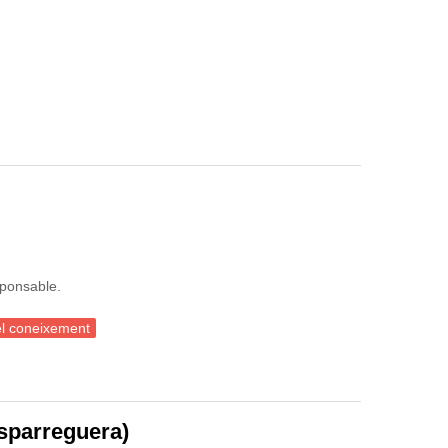
sponsable.
del coneixement
Esparreguera)