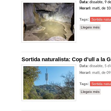
Data:
dissabte, 9 
Horari
: matí, de 10
Tags:
Sortida natur
Llegeix més
sobre S
Sortida naturalista: Cop d’ull a la 
Data:
dissabte, 5 d
Horari
: matí, de 09
Tags:
Sortida natur
Llegeix més
sobre S