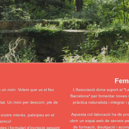
Fem 
m un món. Volem que us el feu
L’Associació dona suport al *L
Barcelona* per fomentar noves voc
itat. Un món per descorir, ple de
pràctica naturalista i integrar
Aquesta col·laboració ha de prov
 vostre interès, paticipeu en el
obrir un espai web de serveis pel
amics!
de formació, divulgació i acom
es i formulari d'incripció
seguint