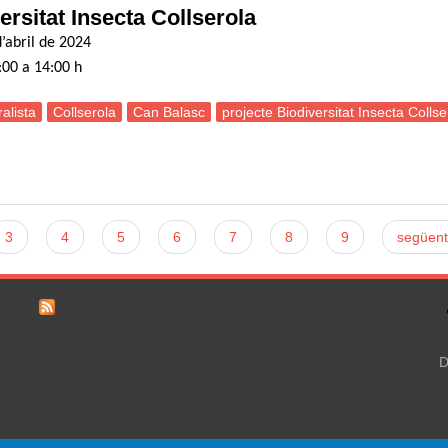
ersitat Insecta Collserola
’abril de 2024
:00 a 14:00 h
alista
Collserola
Can Balasc
projecte Biodiversitat Insecta Collse
ortida naturalista: Projecte Biodiversitat Insecta Collserola
3
4
5
6
7
8
9
següent
D