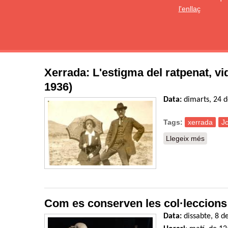
l'enllaç
Xerrada: L'estigma del ratpenat, vi
1936)
Data:
dimarts, 24 
Tags:
xerrada
Jo
Llegeix més
sobre X
Com es conserven les col·leccions
Data:
dissabte, 8 