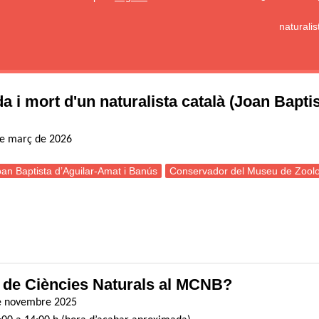
naturali
da i mort d'un naturalista català (Joan Bapt
de març de 2026
an Baptista d’Aguilar-Amat i Banús
Conservador del Museu de Zoolo
errada: L'estigma del ratpenat, vida i mort d'un naturalista català (Jo
 de Ciències Naturals al MCNB?
de novembre 2025