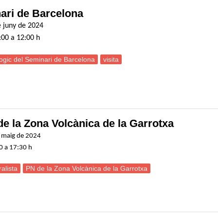
nari de Barcelona
e juny de 2024
:00 a 12:00 h
gic del Seminari de Barcelona
visita
isita al Museu Geològic del Seminari de Barcelona
 de la Zona Volcànica de la Garrotxa
e maig de 2024
00 a 17:30 h
alista
PN de la Zona Volcànica de la Garrotxa
ortida naturalista al Parc Natural de la Zona Volcànica de la Garrotxa