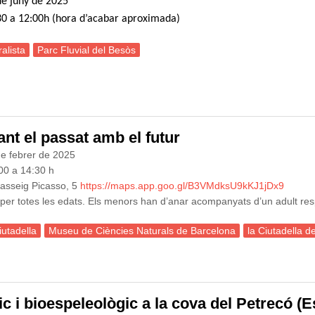
de juny de 2025
:30 a 12:00h (hora d’acabar aproximada)
alista
Parc Fluvial del Besòs
ortida Naturalista al Parc Fluvial del Besòs
ant el passat amb el futur
de febrer de 2025
:00 a 14:30 h
Passeig Picasso, 5
https://maps.app.goo.gl/B3VMdksU9kKJ1jDx9
 per totes les edats. Els menors han d’anar acompanyats d’un adult re
iutadella
Museu de Ciències Naturals de Barcelona
la Ciutadella 
a Ciutadella del Coneixement: lligant el passat amb el futur
gic i bioespeleològic a la cova del Petrecó (