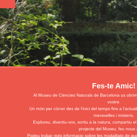
Fes-te Amic!
Al Museu de Ciències Naturals de Barcelona us obri
vostre.
Un món per córrer des de l'inici del temps fins a l'actual
meravelles i misteris.
Exploreu, divertiu-vos, sortiu a la natura, compartiu el
projecte del Museu, feu nous 
Podeu trobar més informacio sobre les modalitats de quot