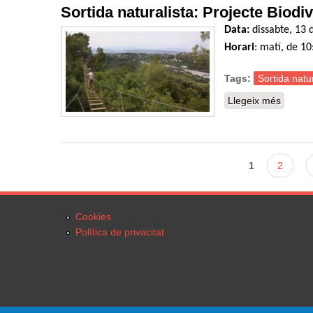
Sortida naturalista: Projecte Biodiv
Data:
dissabte, 13 d
Horari
: matí, de 10
Tags:
Sortida natur
Llegeix més
sobre S
Pàgines
1
2
Cookies
Política de privacitat