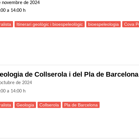
de novembre de 2024
:00 a 14:00 h
alista
Itinerari geològic i bioespeleològic
bioespeleologia
Cova P
ortida naturalista: Itinerari geològic i bioespeleològic a la cova del Pe
Geologia de Collserola i del Pla de Barcelona
’octubre de 2024
:00 a 14:00 h
alista
Geologia
Collserola
Pla de Barcelona
ortida naturalista: Cop d’ull a la Geologia de Collserola i del Pla de Ba