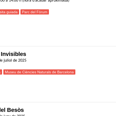
2:00 a 14:00 h (hora d’acabar aproximada)
sita guiada
Parc del Fòrum
Com es conserven les col·leccions de Ciències Naturals al MCNB?
 Invisibles
e juliol de 2025
a
Museu de Ciències Naturals de Barcelona
isita guiada a l’exposició Animals Invisibles
 del Besòs