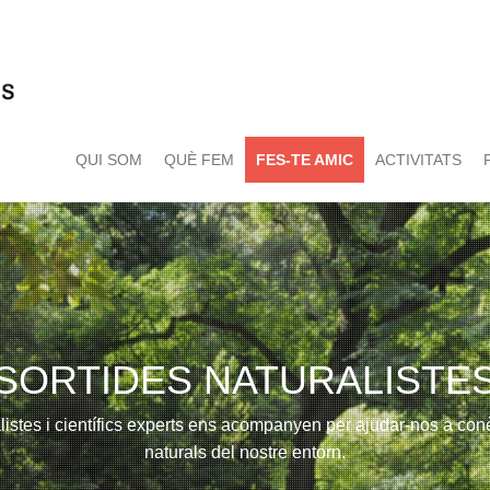
QUI SOM
QUÈ FEM
FES-TE AMIC
ACTIVITATS
SORTIDES NATURALISTE
istes i científics experts ens acompanyen per ajudar-nos a conèi
naturals del nostre entorn.