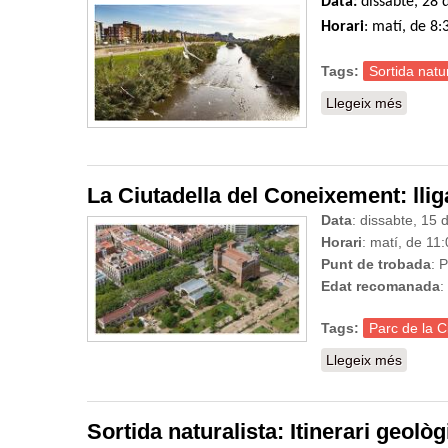
Data:
dissabte, 28 
Horari
: matí, de 8
Tags:
Sortida natur
Llegeix més
sobre S
La Ciutadella del Coneixement: llig
Data
: dissabte, 15 
Horari
: matí, de 11
Punt de trobada
: 
Edat recomanada
:
Tags:
Parc de la C
Llegeix més
sobre L
Sortida naturalista: Itinerari geolò