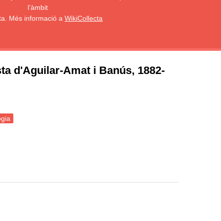
l’àmbit
sta. Més informació a
WikiCollecta
ista d'Aguilar-Amat i Banús, 1882-
gia
an Baptista d'Aguilar-Amat i Banús, 1882-1936)