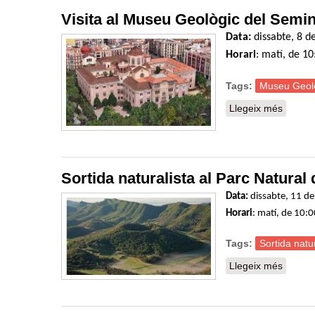
Visita al Museu Geològic del Semi
Data:
dissabte, 8 d
Horari
: matí, de 10
Tags:
Museu Geolo
Llegeix més
sobre V
Sortida naturalista al Parc Natural
Data
:
dissabte, 11 d
Horari
: matí, de 10:
Tags:
Sortida natur
Llegeix més
sobre S