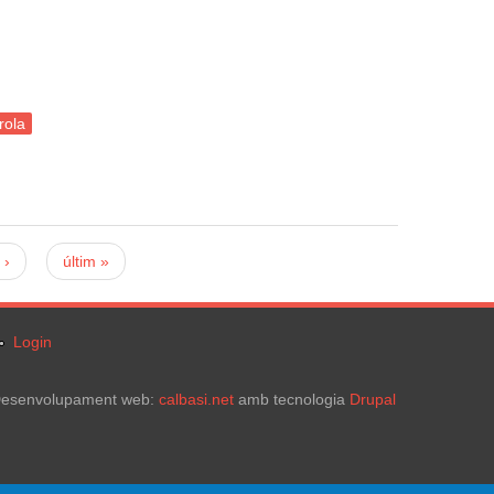
rola
 ›
últim »
Login
esenvolupament web:
calbasi.net
amb tecnologia
Drupal