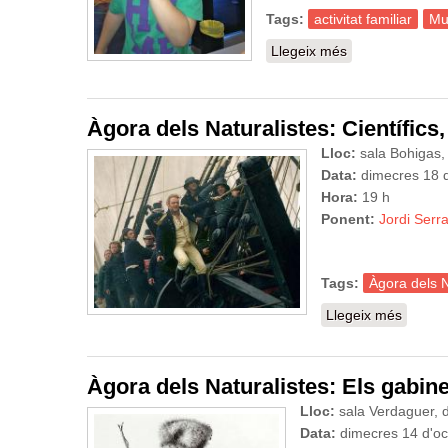
Tags:
activitat familiar
Mu
Llegeix més
sobre Tarda d'ac
Àgora dels Naturalistes: Científics,
Lloc:
sala Bohigas, 
Data:
dimecres 18 
Hora:
19 h
Ponent:
Jordi Serr
Tags:
Àgora dels N
Llegeix més
sobre À
Àgora dels Naturalistes: Els gabine
Lloc:
sala Verdaguer, d
Data:
dimecres 14 d'o