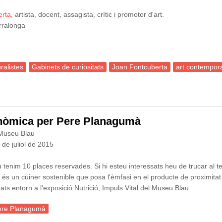
erta
, artista, docent, assagista, crític i promotor d'art.
erralonga
ralistes
Gabinets de curiositats
Joan Fontcuberta
art contempor
a dels Naturalistes: Els gabinets de curiositats com a inspiració de l'a
nòmica per Pere Planagumà
 Museu Blau
de juliol de 2015
tenim 10 places reservades. Si hi esteu interessats heu de trucar al te
s un cuiner sostenible que posa l'èmfasi en el producte de proximitat 
s entorn a l'exposició Nutrició, Impuls Vital del Museu Blau.
ere Planagumà