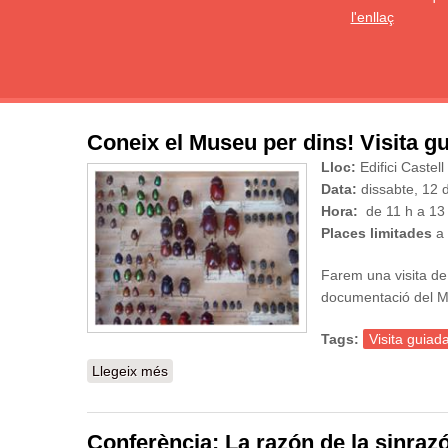
l'enllaç
Coneix el Museu per dins! Visita gu
Lloc:
Edifici Castel
Data:
dissabte, 12
Hora:
de 11 h a 13
Places limitades
a 
Farem una visita de 
documentació del Mus
Tags:
Visita guiad
Llegeix més
sobre Coneix el Museu per dins! Visita guia
Conferència: La razón de la sinr