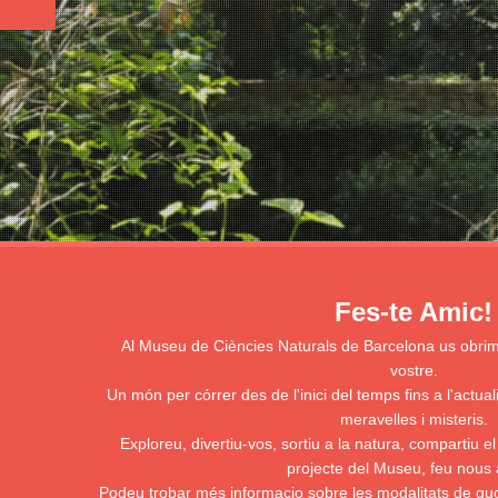
Fes-te Amic!
Al Museu de Ciències Naturals de Barcelona us obri
vostre.
Un món per córrer des de l'inici del temps fins a l'actual
meravelles i misteris.
Exploreu, divertiu-vos, sortiu a la natura, compartiu el
projecte del Museu, feu nous 
Podeu trobar més informacio sobre les modalitats de quot