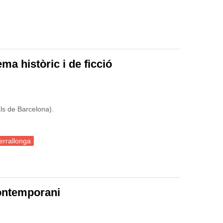
ma històric i de ficció
ls de Barcelona).
errallonga
l cinema històric i de ficció
contemporani