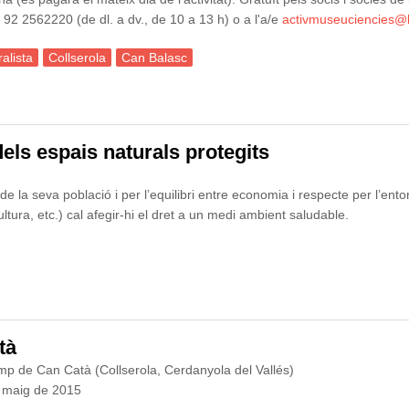
l. 92 2562220 (de dl. a dv., de 10 a 13 h) o a l'a/e
activmuseuciencies@
alista
Collserola
Can Balasc
ortida naturalista: Biodiversitat Insecta Collserola
els espais naturals protegits
e la seva població i per l’equilibri entre economia i respecte per l’entor
ultura, etc.) cal afegir-hi el dret a un medi ambient saludable.
 espais naturals protegits
tà
p de Can Catà (Collserola, Cerdanyola del Vallés)
e maig de 2015