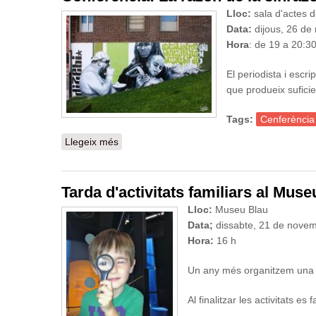
Lloc:
sala d'actes 
Data:
dijous, 26 de
Hora
: de 19 a 20:3
El periodista i escri
que produeix suficie
Tags:
Cenferència
Llegeix més
sobre Conferència: La razón de la sinrazó
Tarda d'activitats familiars al Muse
Lloc:
Museu Blau
Data;
dissabte,
21 de novem
Hora:
16 h
Un any més organitzem un
Al finalitzar les activitats es