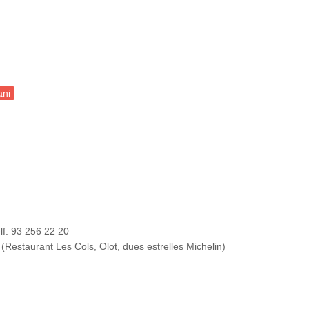
ani
rt contemporani
lf. 93 256 22 20
(Restaurant Les Cols, Olot, dues estrelles Michelin)