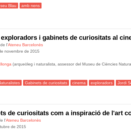
seu Blau
amb nens
tivitats familiars al Museu Blau
 exploradors i gabinets de curiositats al cine
de l'
Ateneu Barcelonès
de novembre de 2015
allonga
(arqueòleg i naturalista, assessor del Museu de Ciències Natura
aturalistes
Gabinets de curiositats
cinema
exploradors
Jordi S
gora dels Naturalistes: Científics, exploradors i gabinets de curiositats a
ts de curiositats com a inspiració de l'art 
e l'
Ateneu Barcelonès
ctubre de 2015