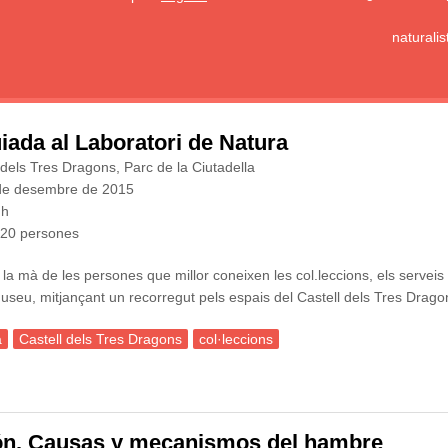
naturali
iada al Laboratori de Natura
l dels Tres Dragons, Parc de la Ciutadella
 de desembre de 2015
 h
20 persones
la mà de les persones que millor coneixen les col.leccions, els serveis c
eu, mitjançant un recorregut pels espais del Castell dels Tres Dragons
a
Castell dels Tres Dragons
col·leccions
da al Laboratori de Natura
azón. Causas y mecanismos del hambre