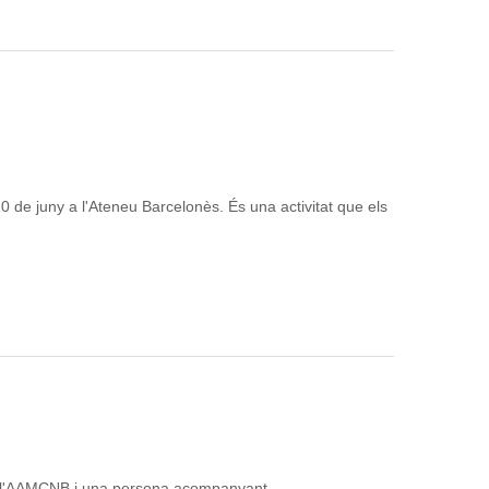
0 de juny a l'Ateneu Barcelonès. És una activitat que els
s de l'AAMCNB i una persona acompanyant