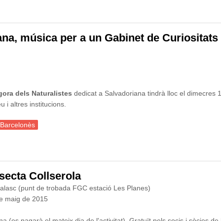
mica per Pere Planagumà
ana, música per a un Gabinet de Curiositats
Ágora dels Naturalistes
dedicat a Salvadoriana tindrà lloc el dimecres 1
i altres institucions.
 Barcelonès
, música per a un Gabinet de Curiositats
nsecta Collserola
alasc (punt de trobada FGC estació Les Planes)
de maig de 2015
a (es pagarà el mateix dia de l'activitat). Gratuït pels socis i sòcie