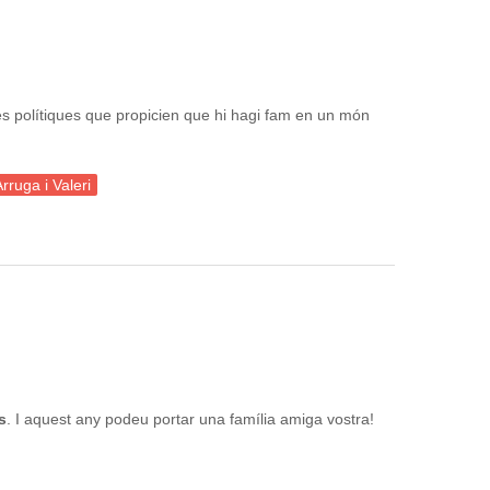
es polítiques que propicien que hi hagi fam en un món
rruga i Valeri
s
. I aquest any podeu portar una família amiga vostra!