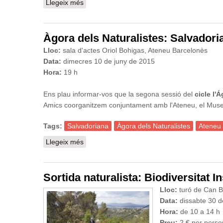
Llegeix més
sobre Showcooking, demostració gastronò
Àgora dels Naturalistes: Salvadori
Lloc:
sala d'actes Oriol Bohigas, Ateneu Barcelonès
Data:
dimecres 10 de juny
de 2015
Hora:
19 h
Ens plau informar-vos que la segona sessió del
cicle l'
Amics coorganitzem conjuntament amb l'Ateneu, el Museu 
Tags:
Salvadoriana
Àgora dels Naturalistes
Ateneu
Llegeix més
sobre Àgora dels Naturalistes: Salvadoriana
Sortida naturalista: Biodiversitat I
Lloc:
turó de Can B
Data:
dissabte 30 
Hora:
de 10 a 14 h
Preu:
2 € per person