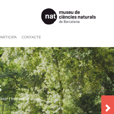
PARTICIPA
CONTACTE
S
xer i interpretar àrees