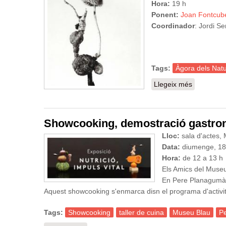
Hora:
19 h
Ponent:
Joan Fontcub
Coordinador
: Jordi S
Tags:
Àgora dels Natu
Llegeix més
sobre Àgor
Showcooking, demostració gastro
Lloc:
sala d'actes,
Data:
diumenge, 18 
Hora:
de 12 a 13 h
Els Amics del Museu 
En Pere Planagumà é
Aquest showcooking s'enmarca disn el programa d'activitat
Tags:
Showcooking
taller de cuina
Museu Blau
P