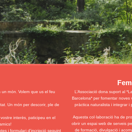
Fem 
m un món. Volem que us el feu
L’Associació dona suport al *L
Barcelona* per fomentar noves voc
itat. Un món per descorir, ple de
pràctica naturalista i integrar
Aquesta col·laboració ha de prov
 vostre interès, paticipeu en el
obrir un espai web de serveis pel
amics!
de formació, divulgació i acom
es i formulari d'incripció
seguint