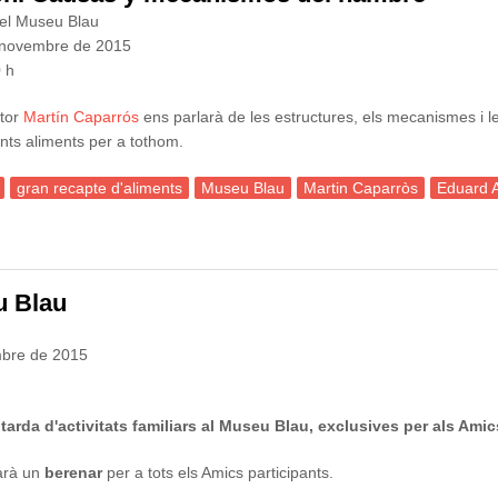
del Museu Blau
 novembre de 2015
0 h
ptor
Martín Caparrós
ens parlarà de les estructures, els mecanismes i l
nts aliments per a tothom.
gran recapte d'aliments
Museu Blau
Martin Caparròs
Eduard A
n. Causas y mecanismos del hambre
u Blau
bre de 2015
a
tarda d'activitats familiars al Museu Blau, exclusives per als Amic
 farà un
berenar
per a tots els Amics participants.