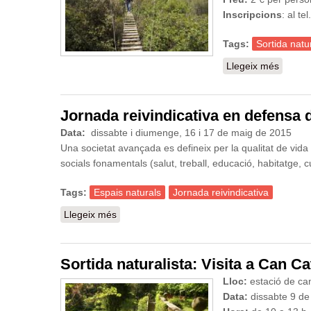
Inscripcions
: al te
Tags:
Sortida natur
Llegeix més
sobre S
Jornada reivindicativa en defensa d
Data:
dissabte i diumenge, 16 i 17 de maig de 2015
Una societat avançada es defineix per la qualitat de vida d
socials fonamentals (salut, treball, educació, habitatge, c
Tags:
Espais naturals
Jornada reivindicativa
Llegeix més
sobre Jornada reivindicativa en defensa dels
Sortida naturalista: Visita a Can Ca
Lloc:
estació de cam
Data:
dissabte 9 d