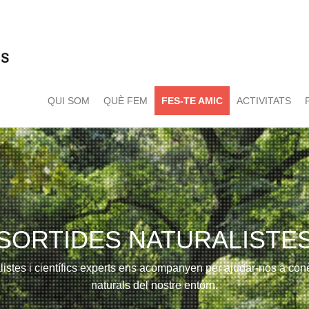
QUI SOM
QUÈ FEM
FES-TE AMIC
ACTIVITATS
SORTIDES NATURALISTE
istes i científics experts ens acompanyen per ajudar-nos a conèi
naturals del nostre entorn.