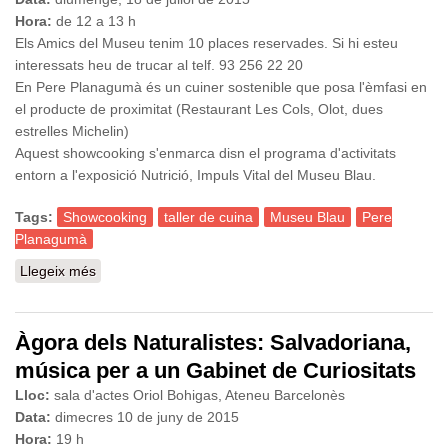
Hora:
de 12 a 13 h
Els Amics del Museu tenim 10 places reservades. Si hi esteu
interessats heu de trucar al telf. 93 256 22 20
En Pere Planagumà és un cuiner sostenible que posa l'èmfasi en
el producte de proximitat (Restaurant Les Cols, Olot, dues
estrelles Michelin)
Aquest showcooking s'enmarca disn el programa d'activitats
entorn a l'exposició Nutrició, Impuls Vital del Museu Blau.
Tags:
Showcooking
taller de cuina
Museu Blau
Pere
Planagumà
Llegeix més
sobre Showcooking, demostració gastronòmica per
Pere Planagumà
Àgora dels Naturalistes: Salvadoriana,
música per a un Gabinet de Curiositats
Lloc:
sala d'actes Oriol Bohigas, Ateneu Barcelonès
Data:
dimecres 10 de juny
de 2015
Hora:
19 h