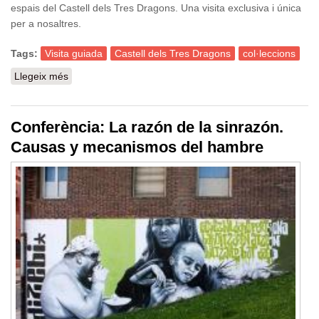
espais del Castell dels Tres Dragons. Una visita exclusiva i única
per a nosaltres.
Tags:
Visita guiada
Castell dels Tres Dragons
col·leccions
Llegeix més
sobre Coneix el Museu per dins! Visita guiada al
Laboratori de Natura
Conferència: La razón de la sinrazón.
Causas y mecanismos del hambre