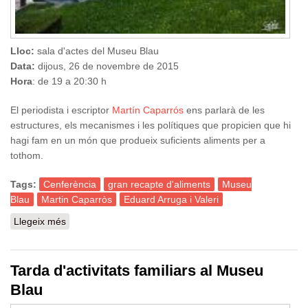
Lloc:
sala d'actes del Museu Blau
Data:
dijous, 26 de novembre de 2015
Hora
: de 19 a 20:30 h
El periodista i escriptor
Martín Caparrós
ens parlarà de les
estructures, els mecanismes i les polítiques que propicien que hi
hagi fam en un món que produeix suficients aliments per a
tothom.
Tags:
Cenferència
gran recapte d'aliments
Museu
Blau
Martin Caparròs
Eduard Arruga i Valeri
Llegeix més
sobre Conferència: La razón de la sinrazón. Causas y
mecanismos del hambre
Tarda d'activitats familiars al Museu
Blau