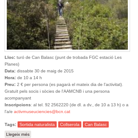
Lloc:
turó de Can Balasc (punt de trobada FGC estació Les
Planes)
Data:
dissabte 30 de maig de 2015
Hora:
de 10 a 14 h
Preu:
2 € per persona (es pagarà el mateix dia de l'activitat).
Gratuït pels socis i sòcies de l'AAMCNB i una persona
acompanyant
Inscripcions
: al tel. 92 2562220 (de dl. a dv., de 10 a 13 h) o a
l'a/e
activmuseuciencies@bcn.cat
Tags:
Sortida naturalista
Collserola
Can Balasc
Llegeix més
sobre Sortida naturalista: Biodiversitat Insecta