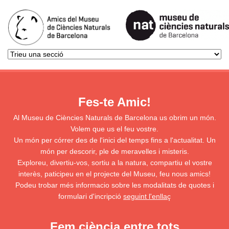
Fes-te Amic!
Al Museu de Ciències Naturals de Barcelona us obrim un món.
Volem que us el feu vostre.
Un món per córrer des de l'inici del temps fins a l'actualitat. Un
món per descorir, ple de meravelles i misteris.
Exploreu, divertiu-vos, sortiu a la natura, compartiu el vostre
interès, paticipeu en el projecte del Museu, feu nous amics!
Podeu trobar més informacio sobre les modalitats de quotes i
formulari d'incripció
seguint l'enllaç
Fem ciència entre tots