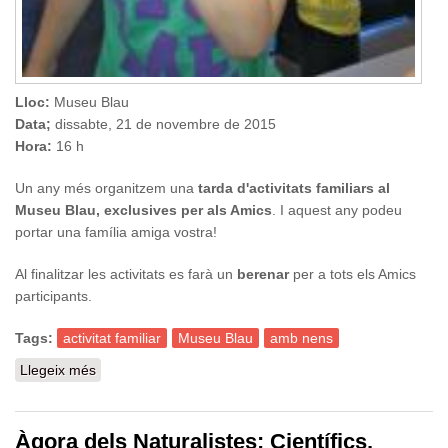
Lloc:
Museu Blau
Data;
dissabte,
21 de novembre de 2015
Hora:
16 h
Un any més organitzem una
tarda d'activitats familiars al
Museu Blau, exclusives per als Amics
. I aquest any podeu
portar una família amiga vostra!
Al finalitzar les activitats es farà un
berenar
per a tots els Amics
participants.
Tags:
activitat familiar
Museu Blau
amb nens
Llegeix més
sobre Tarda d'activitats familiars al Museu Blau
Àgora dels Naturalistes: Científics,