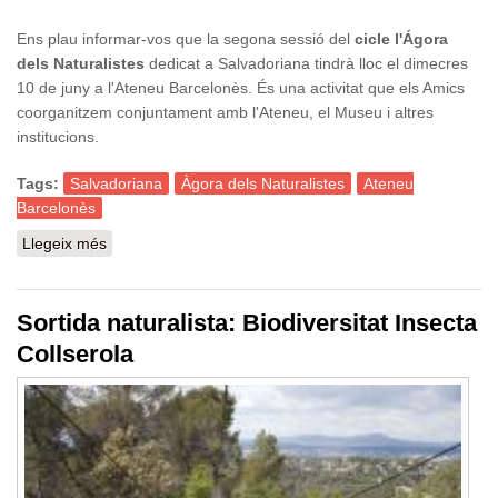
Ens plau informar-vos que la segona sessió del
cicle l'Ágora
dels Naturalistes
dedicat a Salvadoriana tindrà lloc el dimecres
10 de juny a l'Ateneu Barcelonès. És una activitat que els Amics
coorganitzem conjuntament amb l'Ateneu, el Museu i altres
institucions.
Tags:
Salvadoriana
Àgora dels Naturalistes
Ateneu
Barcelonès
Llegeix més
sobre Àgora dels Naturalistes: Salvadoriana, música
per a un Gabinet de Curiositats
Sortida naturalista: Biodiversitat Insecta
Collserola