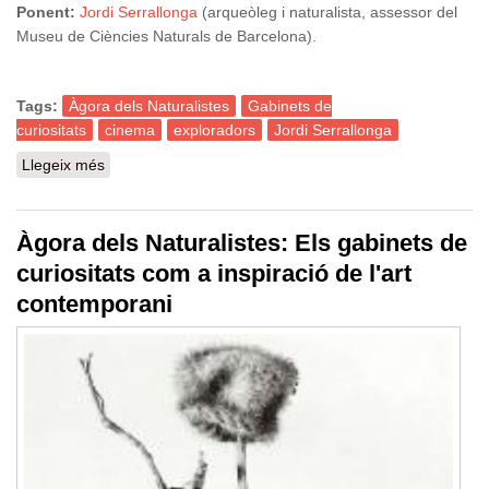
Ponent:
Jordi Serrallonga
(arqueòleg i naturalista, assessor del
Museu de Ciències Naturals de Barcelona).
Tags:
Àgora dels Naturalistes
Gabinets de
curiositats
cinema
exploradors
Jordi Serrallonga
Llegeix més
sobre Àgora dels Naturalistes: Científics, exploradors i
gabinets de curiositats al cinema històric i de ficció
Àgora dels Naturalistes: Els gabinets de
curiositats com a inspiració de l'art
contemporani