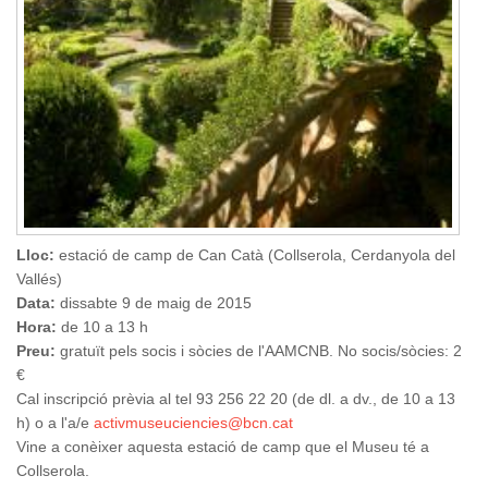
Lloc:
estació de camp de Can Catà (Collserola, Cerdanyola del
Vallés)
Data:
dissabte 9 de maig de 2015
Hora:
de 10 a 13 h
Preu:
gratuït pels socis i sòcies de l'AAMCNB. No socis/sòcies: 2
€
Cal inscripció prèvia al tel 93 256 22 20 (de dl. a dv., de 10 a 13
h) o a l'a/e
activmuseuciencies@bcn.cat
Vine a conèixer aquesta estació de camp que el Museu té a
Collserola.