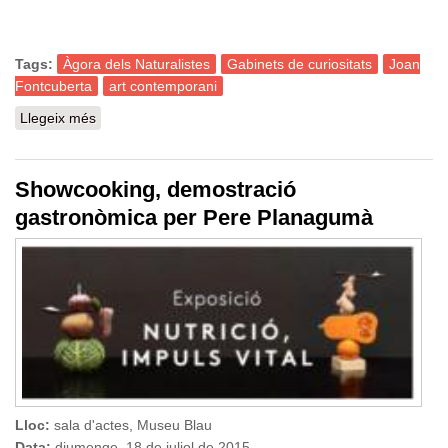
Tags:
Àgora dels Naturalistes
Gabinets de curiositats
Joan
Fontcuberta
art contemporani
Llegeix més
sobre Àgora dels Naturalistes: Els gabinets de
curiositats com a inspiració de l'art contemporani
Showcooking, demostració
gastronòmica per Pere Planagumà
Lloc:
sala d'actes, Museu Blau
Data:
diumenge, 18 de juliol de 2015